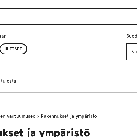
aan
Suod
Kuuk
UUTISET
 tulosta
inen vastuumuseo
Rakennukset ja ympäristö
kset ja ympäristö