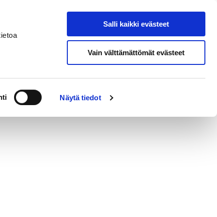
Salli kaikki evästeet
Suomeksi
Hae sivustolta
ietoa
Vain välttämättömät evästeet
a
Alueellinen vastuumuseo
ti
Näytä tiedot