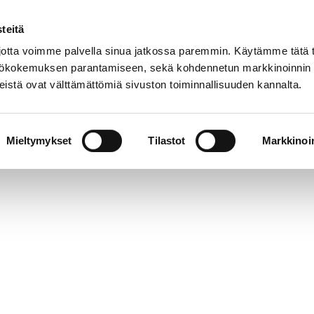
teitä
tta voimme palvella sinua jatkossa paremmin. Käytämme tätä t
yttökokemuksen parantamiseen, sekä kohdennetun markkinoinnin
istä ovat välttämättömiä sivuston toiminnallisuuden kannalta.
t
Kokoelmat
Tietoa meistä
Museo verkoss
Mieltymykset
Tilastot
Markkinoin