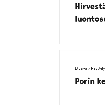
Hirvestä
luontosu
Etusivu
Näyttel
Porin k