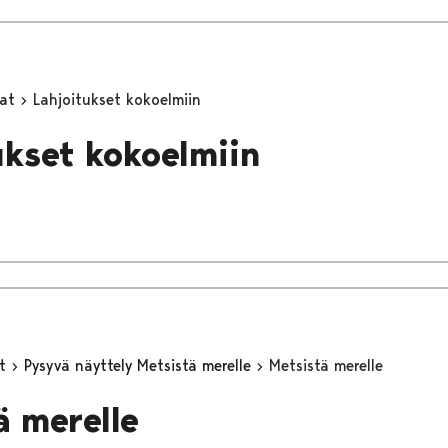
mat
Lahjoitukset kokoelmiin
ukset kokoelmiin
yt
Pysyvä näyttely Metsistä merelle
Metsistä merelle
ä merelle