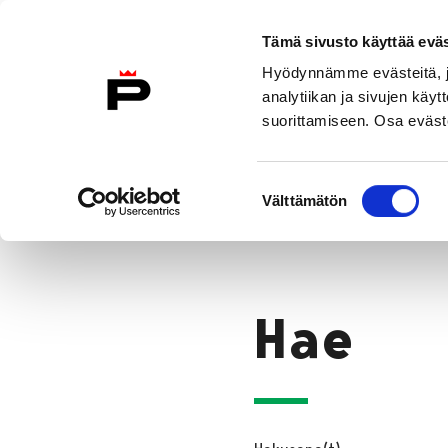
Siirry sisältöön
Etusivulle
Tämä sivusto käyttää eväs
Hyödynnämme evästeitä, jo
analytiikan ja sivujen kä
suorittamiseen. Osa eväste
Vierailu
Näyttelyt
Tapahtuma
Suostumuksen
Hae
Välttämätön
valinta
Etusivu
Hae