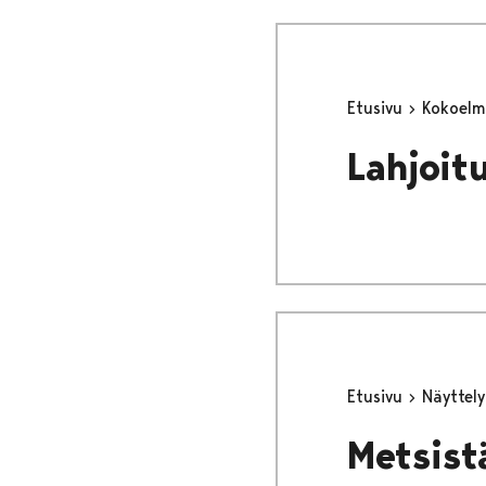
Etusivu
Kokoel
Lahjoit
Etusivu
Näyttel
Metsist