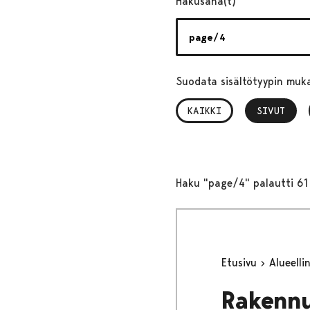
Hakusana(t)
Suodata sisältötyypin muk
KAIKKI
SIVUT
, VALITTU
Haku "page/4" palautti 61
Etusivu
Alueell
Rakennu