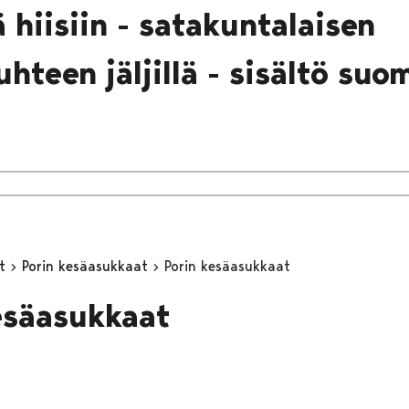
 hiisiin - satakuntalaisen
hteen jäljillä - sisältö suo
yt
Porin kesäasukkaat
Porin kesäasukkaat
esäasukkaat