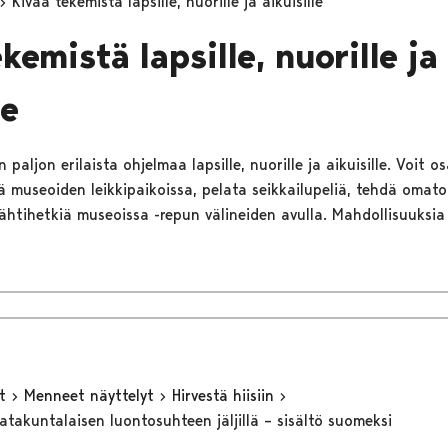
Kivaa tekemistä lapsille, nuorille ja aikuisille
kemistä lapsille, nuorille ja
le
paljon erilaista ohjelmaa lapsille, nuorille ja aikuisille. Voit os
iä museoiden leikkipaikoissa, pelata seikkailupeliä, tehdä omato
ähtihetkiä museoissa -repun välineiden avulla. Mahdollisuuksia
yt
Menneet näyttelyt
Hirvestä hiisiin
 satakuntalaisen luontosuhteen jäljillä – sisältö suomeksi