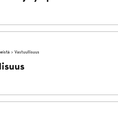
meistä
Vastuullisuus
lisuus