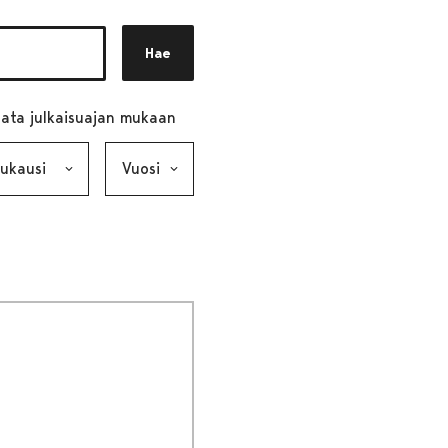
Hae
ata julkaisuajan mukaan
ausi, valinta lähettää lomakkeen
Vuosi, valinta lähettää lomakkeen