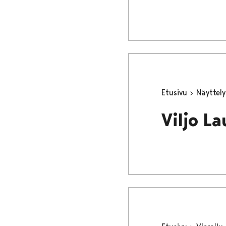
Etusivu
Näyttel
Viljo L