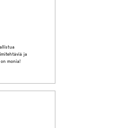
allistua
imitehtäviä ja
 on monia!