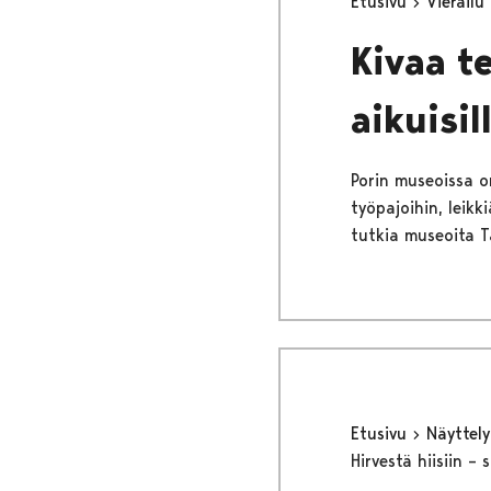
Etusivu
Vierailu
Kivaa te
aikuisil
Porin museoissa on 
työpajoihin, leikk
tutkia museoita T
Etusivu
Näyttel
Hirvestä hiisiin –