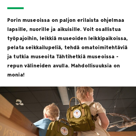
Porin museoissa on paljon erilaista ohjelmaa
lapsille, nuorille ja aikuisille. Voit osallistua
työpajoihin, leikkiä museoiden leikkipaikoissa,
pelata seikkailupeliä, tehdä omatoimitehtäviä
ja tutkia museoita Tähtihetkiä museoissa -
repun välineiden avulla. Mahdollisuuksia on
monia!