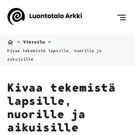
Siirry sisältöön
Etusivulle
Vierailu
Etusivu
Kivaa tekemistä lapsille, nuorille ja
aikuisille
Kivaa tekemistä
lapsille,
nuorille ja
aikuisille