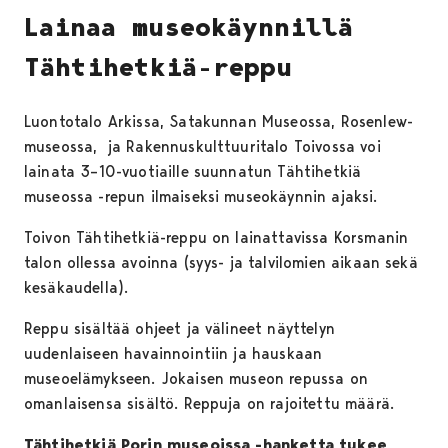
Lainaa museokäynnillä
Tähtihetkiä-reppu
Luontotalo Arkissa, Satakunnan Museossa, Rosenlew-
museossa, ja Rakennuskulttuuritalo Toivossa voi
lainata 3–10-vuotiaille suunnatun Tähtihetkiä
museossa -repun ilmaiseksi museokäynnin ajaksi.
Toivon Tähtihetkiä-reppu on lainattavissa Korsmanin
talon ollessa avoinna (syys- ja talvilomien aikaan sekä
kesäkaudella).
Reppu sisältää ohjeet ja välineet näyttelyn
uudenlaiseen havainnointiin ja hauskaan
museoelämykseen. Jokaisen museon repussa on
omanlaisensa sisältö. Reppuja on rajoitettu määrä.
Tähtihetkiä Porin museoissa -hanketta tukee