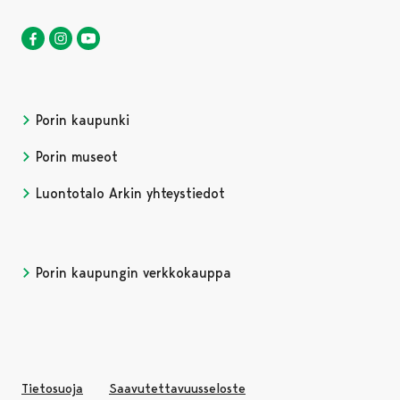
Luontotalo Arkki Facebookissa
Avautuu uudessa välilehdessä
Luontotalo Arkki Instagramissa
Avautuu uudessa välilehdessä
Luontotalo Arkki YouTubessa
Avautuu uudessa välilehdessä
Porin kaupunki
Porin museot
Luontotalo Arkin yhteystiedot
Porin kaupungin verkkokauppa
Avautuu uudessa välilehd
Tietosuoja
Saavutettavuusseloste