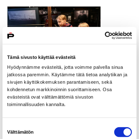
Tämä sivusto käyttää evästeitä
Hyödynnämme evästeitä, jotta voimme palvella sinua
jatkossa paremmin. Käytämme tätä tietoa analytiikan ja
Jäätelökone käynnissä. Kuva Jonna
sivujen käyttökokemuksen parantamiseen, sekä
Karttunen, SatM.
kohdennetun markkinoinnin suorittamiseen. Osa
evästeistä ovat välttämättömiä sivuston
toiminnallisuuden kannalta.
Rakennuskulttuuritalo Toivo
Suostumuksen
Korsmanin talossa ja pihapiirissä on koulujen loma-
Välttämätön
valinta