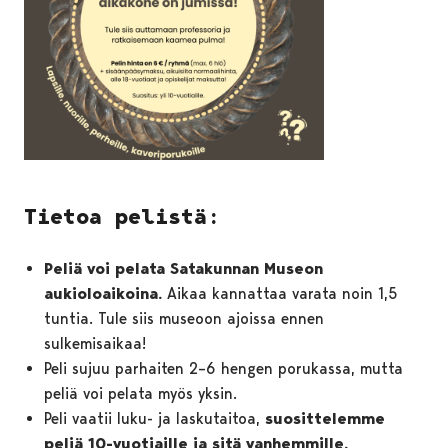
Tietoa pelistä:
Peliä voi pelata Satakunnan Museon
aukioloaikoina.
Aikaa kannattaa varata noin 1,5
tuntia. Tule siis museoon ajoissa ennen
sulkemisaikaa!
Peli sujuu parhaiten 2–6 hengen porukassa, mutta
peliä voi pelata myös yksin.
Peli vaatii luku- ja laskutaitoa,
suosittelemme
peliä 10-vuotiaille ja sitä vanhemmille.