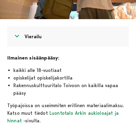
Avaa valikko
Sulje valikko
Vierailu
Ilmainen sisäänpääsy:
kaikki alle 18-vuotiaat
opiskelijat opiskelijakortilla
Rakennuskulttuuritalo Toivoon on kaikilla vapaa
pääsy
Työpajoissa on useimmiten erillinen materiaalimaksu.
Katso muut tiedot
Luontotalo Arkin aukioloajat ja
hinnat
-sivulta.