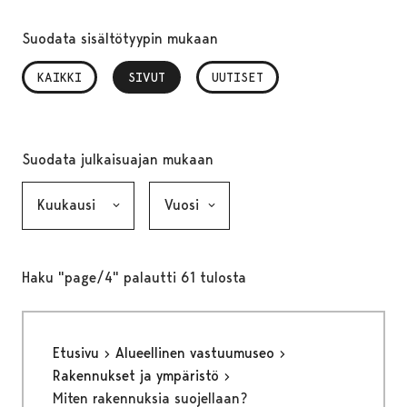
Suodata sisältötyypin mukaan
KAIKKI
SIVUT
, VALITTU
UUTISET
Suodata julkaisuajan mukaan
Kuukausi, valinta lähettää lomakkeen
Vuosi, valinta lähettää lomakkeen
Haku "page/4" palautti 61 tulosta
Etusivu
Alueellinen vastuumuseo
Rakennukset ja ympäristö
Miten rakennuksia suojellaan?