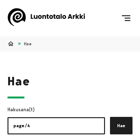
Siirry sisältöön
Etusivulle
Hae
Etusivu
Hae
Hakusana(t)
Hae