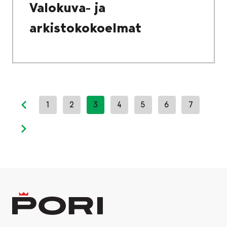
Valokuva- ja
arkistokokoelmat
1
2
3
4
5
6
7
Previous page
Next page