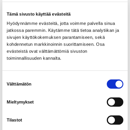
Tämä sivusto käyttää evästeitä
Etusivu
Kokoelmat
Hyödynnämme evästeitä, jotta voimme palvella sinua
Kokoelmapoliittinen ohjelma
jatkossa paremmin. Käytämme tätä tietoa analytiikan ja
sivujen käyttökokemuksen parantamiseen, sekä
Kokoelmapoliittinen
kohdennetun markkinoinnin suorittamiseen. Osa
evästeistä ovat välttämättömiä sivuston
ohjelma
toiminnallisuuden kannalta.
Suostumuksen
Välttämätön
valinta
Etusivu
Kokoelmat
Luontotalo Arkin kokoelmat
Mieltymykset
Luontotalo Arkin
Tilastot
kokoelmat