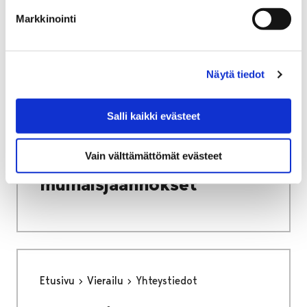
Markkinointi
Näytä tiedot
Etusivu
Alueellinen vastuumuseo
Arkeologinen kulttuuriperintö
Salli kaikki evästeet
Metallinetsintä ja muinaisjäännökset
Metallinetsintä ja
Vain välttämättömät evästeet
muinaisjäännökset
Etusivu
Vierailu
Yhteystiedot