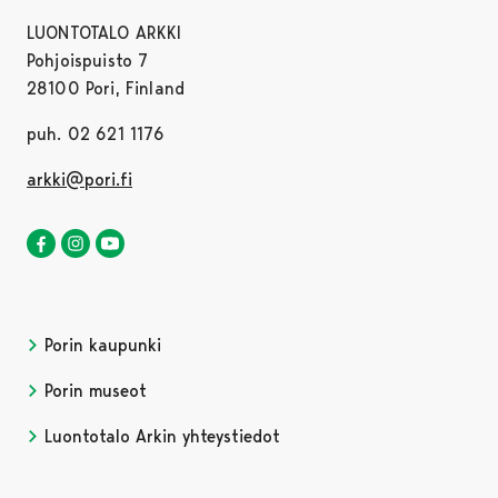
LUONTOTALO ARKKI
Pohjoispuisto 7
28100 Pori, Finland
puh. 02 621 1176
arkki@pori.fi
Luontotalo Arkki Facebookissa
Avautuu uudessa välilehdessä
Luontotalo Arkki Instagramissa
Avautuu uudessa välilehdessä
Luontotalo Arkki YouTubessa
Avautuu uudessa välilehdessä
Porin kaupunki
Porin museot
Luontotalo Arkin yhteystiedot