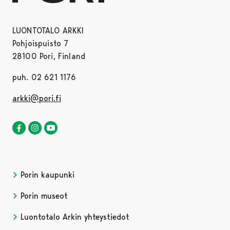
LUONTOTALO ARKKI
Pohjoispuisto 7
28100 Pori, Finland
puh. 02 621 1176
arkki@pori.fi
Luontotalo Arkki Facebookissa
Avautuu uudessa välilehdessä
Luontotalo Arkki Instagramissa
Avautuu uudessa välilehdessä
Luontotalo Arkki YouTubessa
Avautuu uudessa välilehdessä
Porin kaupunki
Porin museot
Luontotalo Arkin yhteystiedot