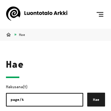
Siirry sisältöön
Etusivulle
Hae
Etusivu
Hae
Hakusana(t)
Hae