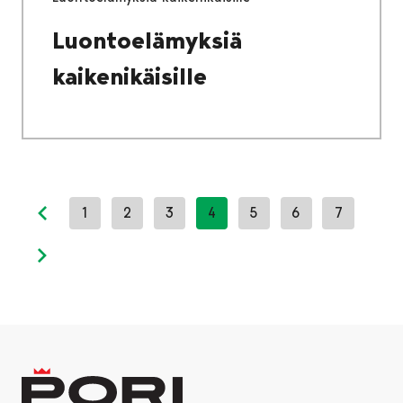
Luontoelämyksiä
kaikenikäisille
1
2
3
4
5
6
7
Previous page
Next page