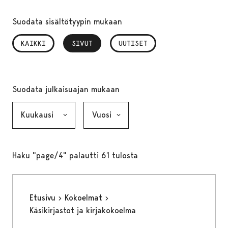
Suodata sisältötyypin mukaan
KAIKKI
SIVUT
, VALITTU
UUTISET
Suodata julkaisuajan mukaan
Kuukausi, valinta lähettää lomakkeen
Vuosi, valinta lähettää lomakkeen
Haku "page/4" palautti 61 tulosta
Etusivu
Kokoelmat
Käsikirjastot ja kirjakokoelma