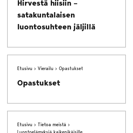
Hirvestä hiisiin –
satakuntalaisen
luontosuhteen jäljillä
Etusivu
Vierailu
Opastukset
Opastukset
Etusivu
Tietoa meistä
Luontoelämyksiä kaikenikäisille