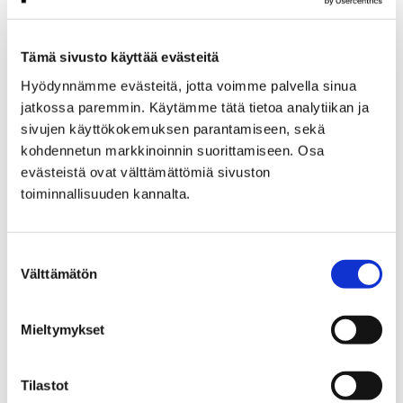
Tämä sivusto käyttää evästeitä
Etusivu
Vierailu
Saapuminen ja esteettömyys
Hyödynnämme evästeitä, jotta voimme palvella sinua
jatkossa paremmin. Käytämme tätä tietoa analytiikan ja
Saapuminen ja
sivujen käyttökokemuksen parantamiseen, sekä
kohdennetun markkinoinnin suorittamiseen. Osa
esteettömyys
evästeistä ovat välttämättömiä sivuston
toiminnallisuuden kannalta.
Suostumuksen
Välttämätön
valinta
Etusivu
Alueellinen vastuumuseo
Satakunnan Museon lausunnot
Mieltymykset
Satakunnan Museon
Tilastot
lausunnot