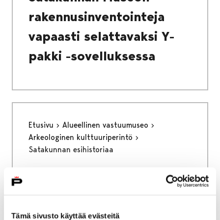
rakennusinventointeja
vapaasti selattavaksi Y-
pakki -sovelluksessa
Etusivu
Alueellinen vastuumuseo
Arkeologinen kulttuuriperintö
Satakunnan esihistoriaa
Satakunnan esihistoriaa
Tämä sivusto käyttää evästeitä