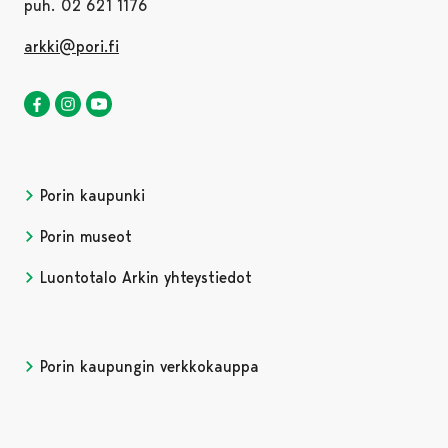
puh. 02 621 1176
arkki@pori.fi
Luontotalo Arkki Facebookissa
Avautuu uudessa välilehdessä
Luontotalo Arkki Instagramissa
Avautuu uudessa välilehdessä
Luontotalo Arkki YouTubessa
Avautuu uudessa välilehdessä
Porin kaupunki
Porin museot
Luontotalo Arkin yhteystiedot
Porin kaupungin verkkokauppa