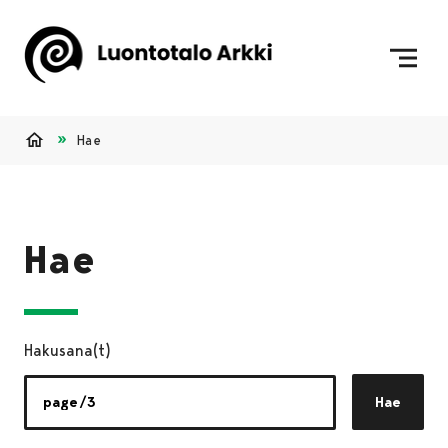
Siirry sisältöön
Etusivulle
Hae
Etusivu
Hae
Hakusana(t)
Hae