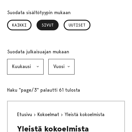
Suodata sisältötyypin mukaan
KAIKKI
SIVUT
, VALITTU
UUTISET
Suodata julkaisuajan mukaan
Kuukausi, valinta lähettää lomakkeen
Vuosi, valinta lähettää lomakkeen
Haku "page/3" palautti 61 tulosta
Etusivu
Kokoelmat
Yleistä kokoelmista
Yleistä kokoelmista