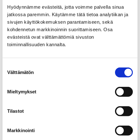
Hyödynnämme evästeitä, jotta voimme palvella sinua
Etusivu
Alueellinen vastuumuseo
jatkossa paremmin. Käytämme tätä tietoa analytiikan ja
Satakuntalainen kulttuuriperintö
sivujen käyttökokemuksen parantamiseen, sekä
kohdennetun markkinoinnin suorittamiseen. Osa
Satakuntalainen
evästeistä ovat välttämättömiä sivuston
toiminnallisuuden kannalta.
kulttuuriperintö
Suostumuksen
Välttämätön
valinta
Mieltymykset
Etusivu
Vierailu
Luontotalo Arkin aukioloajat ja hinnat
Tilastot
Luontotalo Arkin
aukioloajat ja hinnat
Markkinointi