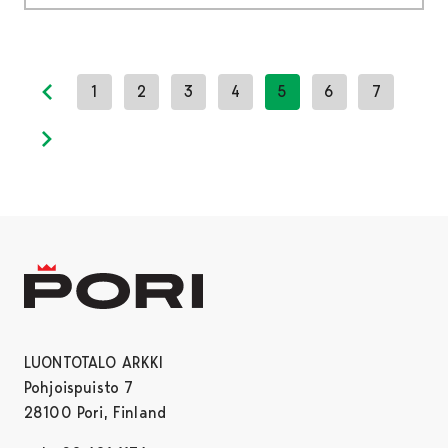
1
2
3
4
5
6
7
Previous page
Next page
LUONTOTALO ARKKI
Pohjoispuisto 7
28100 Pori, Finland