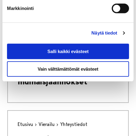
Markkinointi
Näytä tiedot
Etusivu
Alueellinen vastuumuseo
Arkeologinen kulttuuriperintö
Salli kaikki evästeet
Metallinetsintä ja muinaisjäännökset
Metallinetsintä ja
Vain välttämättömät evästeet
muinaisjäännökset
Etusivu
Vierailu
Yhteystiedot