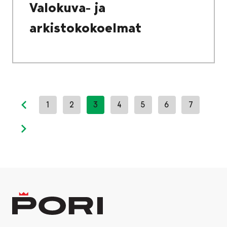
Valokuva- ja
arkistokokoelmat
1
2
3
4
5
6
7
Previous page
Next page