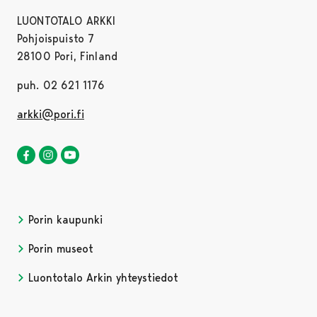
LUONTOTALO ARKKI
Pohjoispuisto 7
28100 Pori, Finland
puh. 02 621 1176
arkki@pori.fi
Luontotalo Arkki Facebookissa
Avautuu uudessa välilehdessä
Luontotalo Arkki Instagramissa
Avautuu uudessa välilehdessä
Luontotalo Arkki YouTubessa
Avautuu uudessa välilehdessä
Porin kaupunki
Porin museot
Luontotalo Arkin yhteystiedot