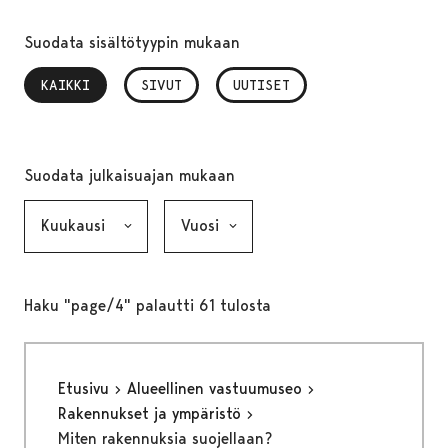
Suodata sisältötyypin mukaan
KAIKKI
, VALITTU
SIVUT
UUTISET
Suodata julkaisuajan mukaan
Kuukausi, valinta lähettää lomakkeen
Vuosi, valinta lähettää lomakkeen
Haku "page/4" palautti 61 tulosta
Etusivu
Alueellinen vastuumuseo
Rakennukset ja ympäristö
Miten rakennuksia suojellaan?