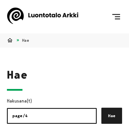
Siirry sisältöön
Etusivulle
Hae
Etusivu
Hae
Hakusana(t)
Hae