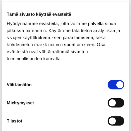
Tämä sivusto käyttää evästeitä
Etusivu
Kokoelmat
Hyödynnämme evästeitä, jotta voimme palvella sinua
Kokoelmapoliittinen ohjelma
jatkossa paremmin. Käytämme tätä tietoa analytiikan ja
sivujen käyttökokemuksen parantamiseen, sekä
Kokoelmapoliittinen
kohdennetun markkinoinnin suorittamiseen. Osa
evästeistä ovat välttämättömiä sivuston
ohjelma
toiminnallisuuden kannalta.
Suostumuksen
Välttämätön
valinta
Etusivu
Kokoelmat
Luontotalo Arkin kokoelmat
Mieltymykset
Luontotalo Arkin
Tilastot
kokoelmat