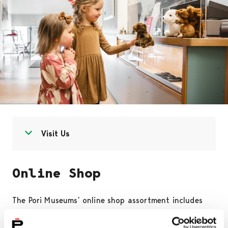
Open menu
Close menu
Visit Us
Online Shop
The Pori Museums’ online shop assortment includes
museum photos, publications, colouring books and
stuffed animals, to name but a few articles. Here you