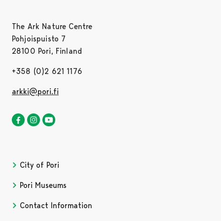
The Ark Nature Centre
Pohjoispuisto 7
28100 Pori, Finland
+358 (0)2 621 1176
arkki@pori.fi
The ark nature centre in Facebook
Opens in a new tab
The ark nature centre in Instagram
Opens in a new tab
Satakunta museum in Youtube
City of Pori
Pori Museums
Contact Information