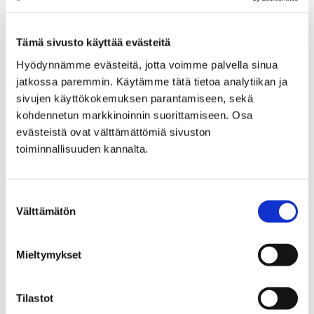
can also book a free seat for a remote lecture.
Browse
the online shop
assortment.
Tämä sivusto käyttää evästeitä
Hyödynnämme evästeitä, jotta voimme palvella sinua
The Ark Nature Centre
jatkossa paremmin. Käytämme tätä tietoa analytiikan ja
sivujen käyttökokemuksen parantamiseen, sekä
The Ark museum shop sells nature-inspired items, like
kohdennetun markkinoinnin suorittamiseen. Osa
postcards, books, toys, local honey and decorative
evästeistä ovat välttämättömiä sivuston
articles.
toiminnallisuuden kannalta.
Satakunta Museum
Suostumuksen
Välttämätön
valinta
The Satakunta Museum shop sells handcrafts from
Satakunta region and beyond, including jewellery,
tableware made of clay, tin and glass as well as toys.
Mieltymykset
There is also a range of various publications on sale.
Tilastot
Rosenlew Museum