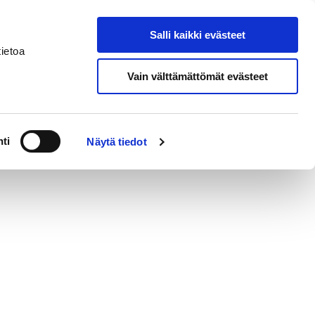
In
Salli kaikki evästeet
Search from site
English
ietoa
Vain välttämättömät evästeet
l Responsibilities
ti
Näytä tiedot