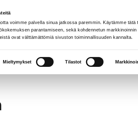
teitä
tta voimme palvella sinua jatkossa paremmin. Käytämme tätä t
yttökokemuksen parantamiseen, sekä kohdennetun markkinoinnin
istä ovat välttämättömiä sivuston toiminnallisuuden kannalta.
About Us
Collections
Museum with Regiona
Mieltymykset
Tilastot
Markkinoin
h