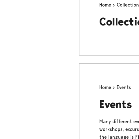
Home
Collection
Collect
Home
Events
Events
Many different eve
workshops, excurs
the language is F