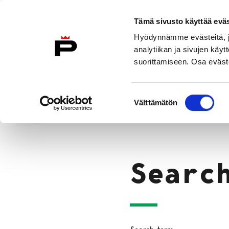
Skip to content
To Home Page
Tämä sivusto käyttää eväs
Hyödynnämme evästeitä, jo
analytiikan ja sivujen kä
suorittamiseen. Osa eväste
Visit Us
Exhibitions
Events
Suostumuksen
Search
Välttämätön
valinta
Home
Searc