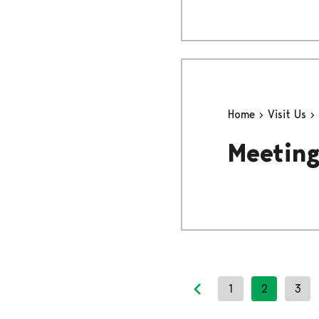
Home
Visit Us
Meeting
1
2
3
Previous page