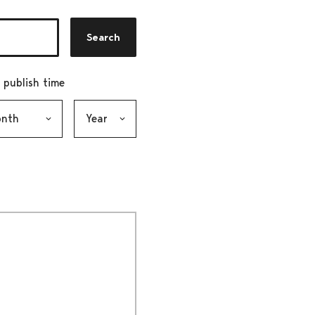
Search
r publish time
h, selection submits the form
Year, selection submits the form