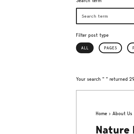
Search term
Filter post type
ALL
, SELECTED
PAGES
Your search " " returned 29
Home
About Us
Nature 