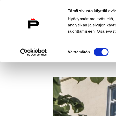
Siirry sisältöön
Etusivulle
Tämä sivusto käyttää eväs
Hyödynnämme evästeitä, jo
analytiikan ja sivujen kä
suorittamiseen. Osa eväste
Vierailu
Näyttelyt
Tapahtuma
Suostumuksen
Uutisarkisto
Luontotalo Arkki 
Välttämätön
valinta
Etusivu