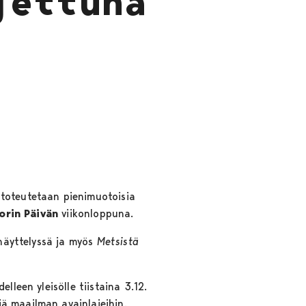
jettuna
 toteutetaan pienimuotoisia
orin Päivän
viikonloppuna.
näyttelyssä ja myös
Metsistä
lleen yleisölle tiistaina 3.12.
ä maailman avainlajeihin.