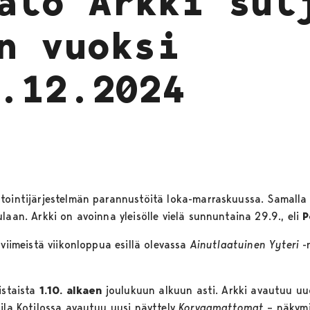
alo Arkki sul
n vuoksi
2.12.2024
tointijärjestelmän parannustöitä loka-marraskuussa. Samalla
laan. Arkki on avoinna yleisölle vielä sunnuntaina 29.9., eli
P
 viimeistä viikonloppua esillä olevassa
Ainutlaatuinen Yyteri
-
istaista
1.10. alkaen
joulukuun alkuun asti. Arkki avautuu uude
tila Kotilossa avautuu uusi näyttely
Korvaamattomat
– näkymi