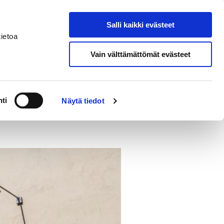
Salli kaikki evästeet
Suomeksi
Hae sivustolta
ietoa
Vain välttämättömät evästeet
a
Alueellinen vastuumuseo
ti
Näytä tiedot