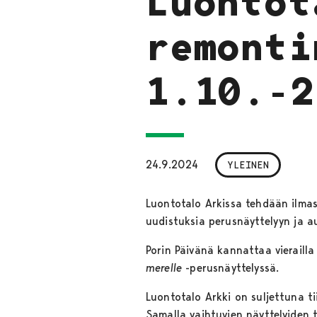
Luontot
remonti
1.10.-
24.9.2024
YLEINEN
Luontotalo Arkissa tehdään ilmas
uudistuksia perusnäyttelyyn ja au
Porin Päivänä kannattaa vierailla
merelle
-perusnäyttelyssä.
Luontotalo Arkki on suljettuna ti
Samalla vaihtuvien näyttelyiden 