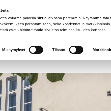
teitä
tta voimme palvella sinua jatkossa paremmin. Käytämme tätä t
yttökokemuksen parantamiseen, sekä kohdennetun markkinoinnin
istä ovat välttämättömiä sivuston toiminnallisuuden kannalta.
t
Kokoelmat
Tietoa meistä
Museo verkoss
suljettuna remontin vuoksi 1.10.-2.12.2024
Mieltymykset
Tilastot
Markkinoin