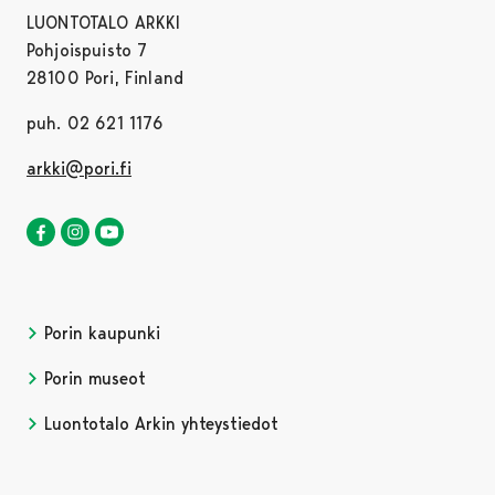
LUONTOTALO ARKKI
Pohjoispuisto 7
28100 Pori, Finland
puh. 02 621 1176
arkki@pori.fi
Luontotalo Arkki Facebookissa
Avautuu uudessa välilehdessä
Luontotalo Arkki Instagramissa
Avautuu uudessa välilehdessä
Luontotalo Arkki YouTubessa
Avautuu uudessa välilehdessä
Porin kaupunki
Porin museot
Luontotalo Arkin yhteystiedot