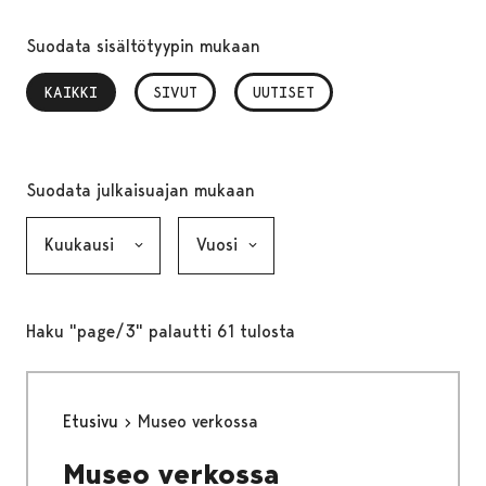
Suodata sisältötyypin mukaan
KAIKKI
, VALITTU
SIVUT
UUTISET
Suodata julkaisuajan mukaan
Kuukausi, valinta lähettää lomakkeen
Vuosi, valinta lähettää lomakkeen
Haku "page/3" palautti 61 tulosta
Etusivu
Museo verkossa
Museo verkossa