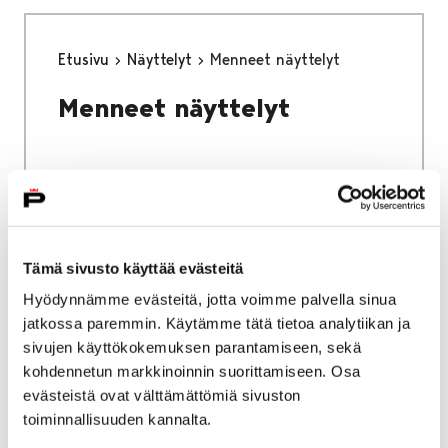
Etusivu
Näyttelyt
Menneet näyttelyt
Menneet näyttelyt
Etusivu
Alueellinen vastuumuseo
Tämä sivusto käyttää evästeitä
Alueellinen vastuumuseo
Hyödynnämme evästeitä, jotta voimme palvella sinua
jatkossa paremmin. Käytämme tätä tietoa analytiikan ja
sivujen käyttökokemuksen parantamiseen, sekä
kohdennetun markkinoinnin suorittamiseen. Osa
evästeistä ovat välttämättömiä sivuston
toiminnallisuuden kannalta.
Etusivu
Vierailu