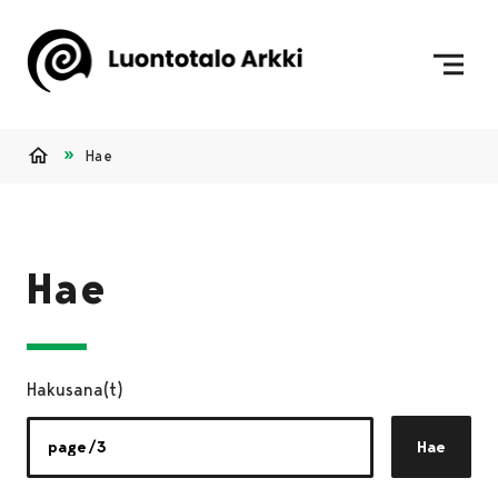
Siirry sisältöön
Etusivulle
Hae
Etusivu
Hae
Hakusana(t)
Hae