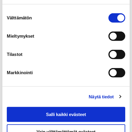
Luontotalo Arkin aukioloajat ja hinnat
Satakunnan Museon, Luontotalo Arkin ja
Suostumuksen
Välttämätön
Rosenlew-museon poikkeusaikataulu
valinta
Satakunnan Museon,
Mieltymykset
Luontotalo Arkin ja
Tilastot
Rosenlew-museon
poikkeusaikataulu
Markkinointi
Näytä tiedot
Etusivu
Etusivu
Salli kaikki evästeet
Etusivu
Vain välttämättömät evästeet