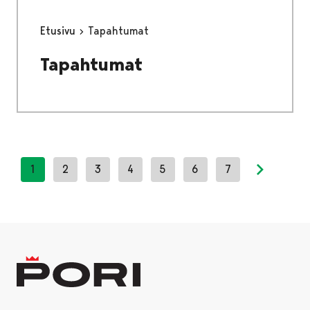
Etusivu
Tapahtumat
Tapahtumat
1
2
3
4
5
6
7
Next pag