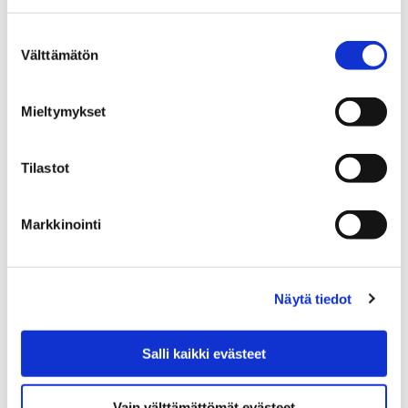
Luontotalo Arkin aukioloajat ja hinnat
Satakunnan Museon, Luontotalo Arkin ja
Suostumuksen
Välttämätön
Rosenlew-museon poikkeusaikataulu
valinta
Satakunnan Museon,
Mieltymykset
Luontotalo Arkin ja
Tilastot
Rosenlew-museon
poikkeusaikataulu
Markkinointi
Näytä tiedot
Etusivu
Etusivu
Salli kaikki evästeet
Etusivu
Vain välttämättömät evästeet