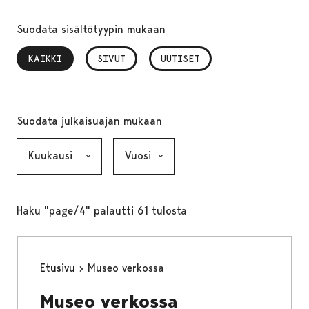
Suodata sisältötyypin mukaan
KAIKKI
, VALITTU
SIVUT
UUTISET
Suodata julkaisuajan mukaan
Kuukausi, valinta lähettää lomakkeen
Vuosi, valinta lähettää lomakkeen
Haku "page/4" palautti 61 tulosta
Etusivu
Museo verkossa
Museo verkossa