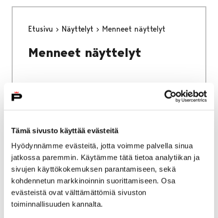
Etusivu
Näyttelyt
Menneet näyttelyt
Menneet näyttelyt
Etusivu
Alueellinen vastuumuseo
Tämä sivusto käyttää evästeitä
Alueellinen vastuumuseo
Hyödynnämme evästeitä, jotta voimme palvella sinua
jatkossa paremmin. Käytämme tätä tietoa analytiikan ja
sivujen käyttökokemuksen parantamiseen, sekä
kohdennetun markkinoinnin suorittamiseen. Osa
evästeistä ovat välttämättömiä sivuston
toiminnallisuuden kannalta.
Etusivu
Vierailu