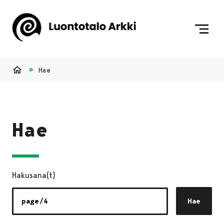
Siirry sisältöön
Etusivulle
Hae
Etusivu
Hae
Hakusana(t)
Hae