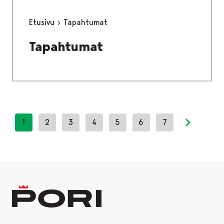
Etusivu
Tapahtumat
Tapahtumat
1
2
3
4
5
6
7
Next pag