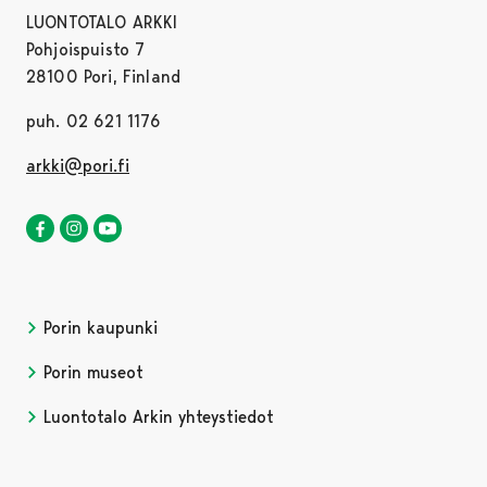
LUONTOTALO ARKKI
Pohjoispuisto 7
28100 Pori, Finland
puh. 02 621 1176
arkki@pori.fi
Luontotalo Arkki Facebookissa
Avautuu uudessa välilehdessä
Luontotalo Arkki Instagramissa
Avautuu uudessa välilehdessä
Luontotalo Arkki YouTubessa
Avautuu uudessa välilehdessä
Porin kaupunki
Porin museot
Luontotalo Arkin yhteystiedot