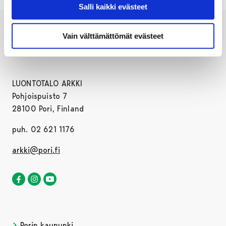
Salli kaikki evästeet
Vain välttämättömät evästeet
LUONTOTALO ARKKI
Pohjoispuisto 7
28100 Pori, Finland
puh. 02 621 1176
arkki@pori.fi
Luontotalo Arkki Facebookissa
Avautuu uudessa välilehdessä
Luontotalo Arkki Instagramissa
Avautuu uudessa välilehdessä
Luontotalo Arkki YouTubessa
Avautuu uudessa välilehdessä
Porin kaupunki