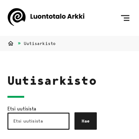
Siirry sisältöön
Etusivulle
Uutisarkisto
Etusivu
Uutisarkisto
Etsi uutisista
Hae