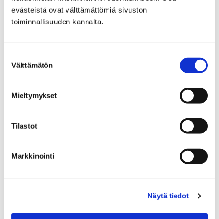
evästeistä ovat välttämättömiä sivuston
toiminnallisuuden kannalta.
Suostumuksen
Välttämätön
valinta
Mieltymykset
Ilmastotekoja kotipihalla -tilaisuus keräsi
Tilastot
reilun tusinan kuulijaa Luontotalo Arkkiin
9.6.2025
Markkinointi
Näytä tiedot