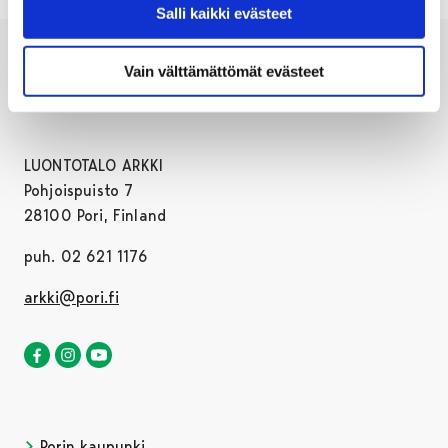
Salli kaikki evästeet
Vain välttämättömät evästeet
LUONTOTALO ARKKI
Pohjoispuisto 7
28100 Pori, Finland
puh. 02 621 1176
arkki@pori.fi
Luontotalo Arkki Facebookissa
Avautuu uudessa välilehdessä
Luontotalo Arkki Instagramissa
Avautuu uudessa välilehdessä
Luontotalo Arkki YouTubessa
Avautuu uudessa välilehdessä
Porin kaupunki