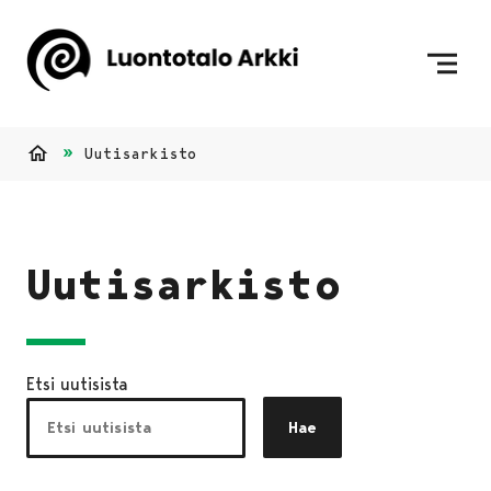
Siirry sisältöön
Etusivulle
Uutisarkisto
Etusivu
Uutisarkisto
Etsi uutisista
Hae