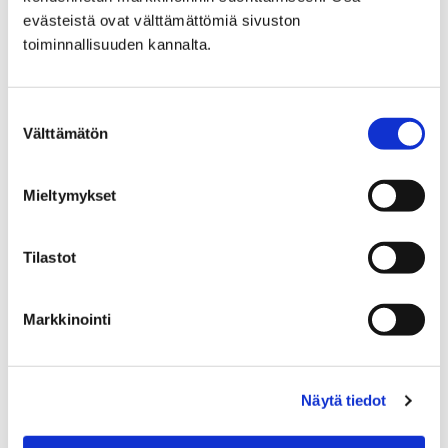
evästeistä ovat välttämättömiä sivuston
toiminnallisuuden kannalta.
Suostumuksen
Välttämätön
valinta
Mieltymykset
Ilmastotekoja kotipihalla -tilaisuus keräsi
Tilastot
reilun tusinan kuulijaa Luontotalo Arkkiin
9.6.2025
Markkinointi
Näytä tiedot