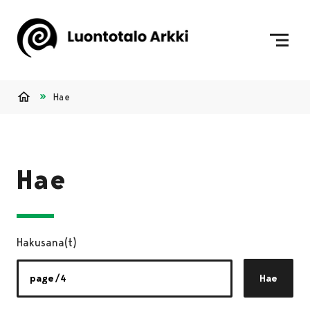
Siirry sisältöön
Etusivulle
Hae
Etusivu
Hae
Hakusana(t)
Hae