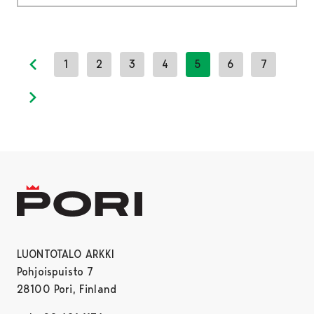
1
2
3
4
5
6
7
Previous page
Next page
LUONTOTALO ARKKI
Pohjoispuisto 7
28100 Pori, Finland