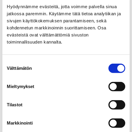
Hyödynnämme evästeitä, jotta voimme palvella sinua
Etusivu
Alueellinen vastuumuseo
jatkossa paremmin. Käytämme tätä tietoa analytiikan ja
Satakuntalainen kulttuuriperintö
sivujen käyttökokemuksen parantamiseen, sekä
kohdennetun markkinoinnin suorittamiseen. Osa
Satakuntalainen
evästeistä ovat välttämättömiä sivuston
toiminnallisuuden kannalta.
kulttuuriperintö
Suostumuksen
Välttämätön
valinta
Mieltymykset
Etusivu
Vierailu
Luontotalo Arkin aukioloajat ja hinnat
Tilastot
Luontotalo Arkin
aukioloajat ja hinnat
Markkinointi