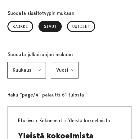
Suodata sisältötyypin mukaan
KAIKKI
SIVUT
, VALITTU
UUTISET
Suodata julkaisuajan mukaan
Kuukausi, valinta lähettää lomakkeen
Vuosi, valinta lähettää lomakkeen
Haku "page/4" palautti 61 tulosta
Etusivu
Kokoelmat
Yleistä kokoelmista
Yleistä kokoelmista