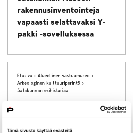
rakennusinventointeja
vapaasti selattavaksi Y-
pakki -sovelluksessa
Etusivu
Alueellinen vastuumuseo
Arkeologinen kulttuuriperintö
Satakunnan esihistoriaa
Satakunnan esihistoriaa
Tämä sivusto käyttää evästeitä