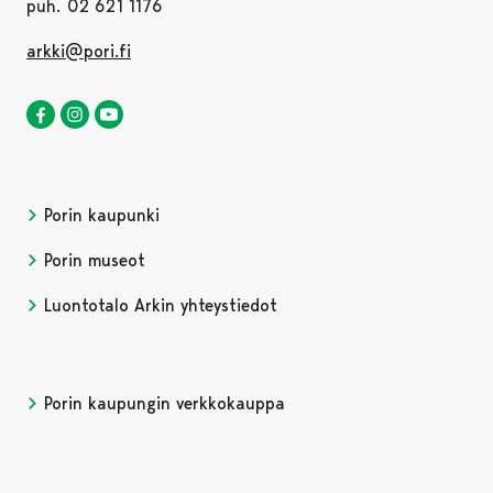
puh. 02 621 1176
arkki@pori.fi
Luontotalo Arkki Facebookissa
Avautuu uudessa välilehdessä
Luontotalo Arkki Instagramissa
Avautuu uudessa välilehdessä
Luontotalo Arkki YouTubessa
Avautuu uudessa välilehdessä
Porin kaupunki
Porin museot
Luontotalo Arkin yhteystiedot
Porin kaupungin verkkokauppa