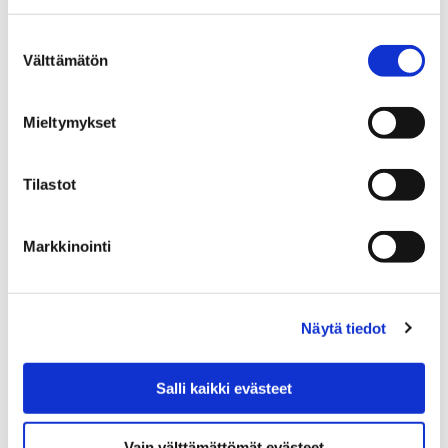
Luontotalo Arkin aukioloajat ja hinnat
Satakunnan Museon, Luontotalo Arkin ja
Suostumuksen
Välttämätön
Rosenlew-museon poikkeusaikataulu
valinta
Satakunnan Museon,
Mieltymykset
Luontotalo Arkin ja
Tilastot
Rosenlew-museon
poikkeusaikataulu
Markkinointi
Näytä tiedot
Etusivu
Vierailu
Salli kaikki evästeet
Vierailu
Vain välttämättömät evästeet