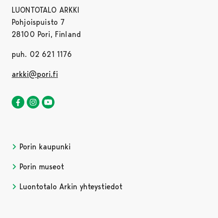
LUONTOTALO ARKKI
Pohjoispuisto 7
28100 Pori, Finland
puh. 02 621 1176
arkki@pori.fi
Luontotalo Arkki Facebookissa
Avautuu uudessa välilehdessä
Luontotalo Arkki Instagramissa
Avautuu uudessa välilehdessä
Luontotalo Arkki YouTubessa
Avautuu uudessa välilehdessä
Porin kaupunki
Porin museot
Luontotalo Arkin yhteystiedot