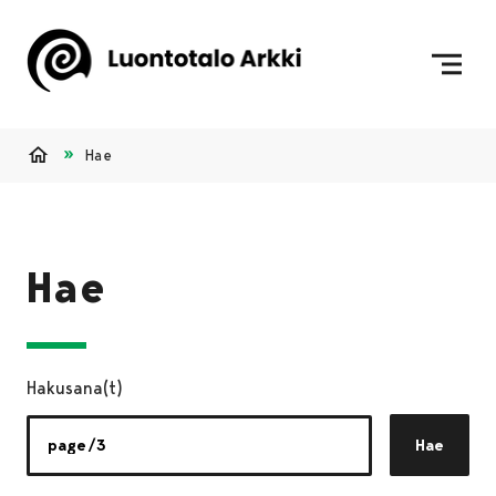
Siirry sisältöön
Etusivulle
Hae
Etusivu
Hae
Hakusana(t)
Hae