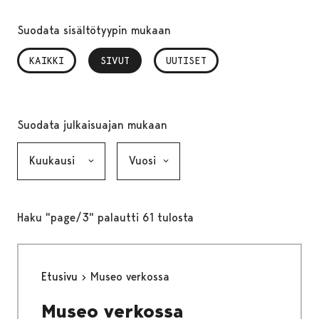
Suodata sisältötyypin mukaan
KAIKKI
SIVUT
, VALITTU
UUTISET
Suodata julkaisuajan mukaan
Kuukausi, valinta lähettää lomakkeen
Vuosi, valinta lähettää lomakkeen
Haku "page/3" palautti 61 tulosta
Etusivu
Museo verkossa
Museo verkossa