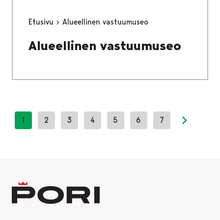
Etusivu
Alueellinen vastuumuseo
Alueellinen vastuumuseo
1
2
3
4
5
6
7
Next pag