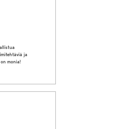
allistua
imitehtäviä ja
 on monia!