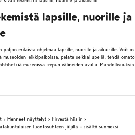
Kivaa tekemistä lapsille, nuorille ja aikuisille
kemistä lapsille, nuorille ja
le
paljon erilaista ohjelmaa lapsille, nuorille ja aikuisille. Voit os
iä museoiden leikkipaikoissa, pelata seikkailupeliä, tehdä omato
ähtihetkiä museoissa -repun välineiden avulla. Mahdollisuuksia
yt
Menneet näyttelyt
Hirvestä hiisiin
 satakuntalaisen luontosuhteen jäljillä – sisältö suomeksi