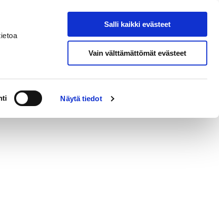
Salli kaikki evästeet
Suomeksi
Hae sivustolta
ietoa
Vain välttämättömät evästeet
a
Alueellinen vastuumuseo
ti
Näytä tiedot