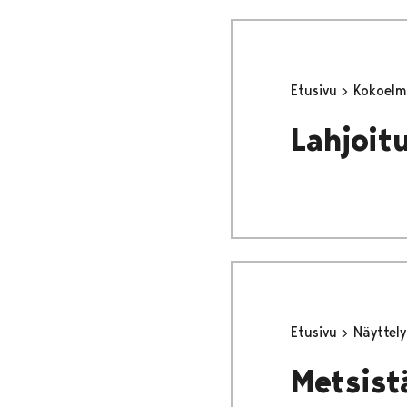
Etusivu
Kokoel
Lahjoit
Etusivu
Näyttel
Metsist