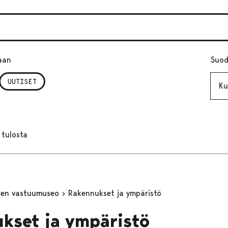
aan
Suod
Kuuk
UUTISET
 tulosta
inen vastuumuseo
Rakennukset ja ympäristö
kset ja ympäristö