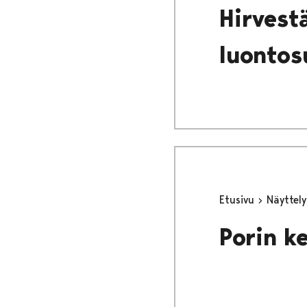
Hirvestä
luontosu
Etusivu
Näyttel
Porin k