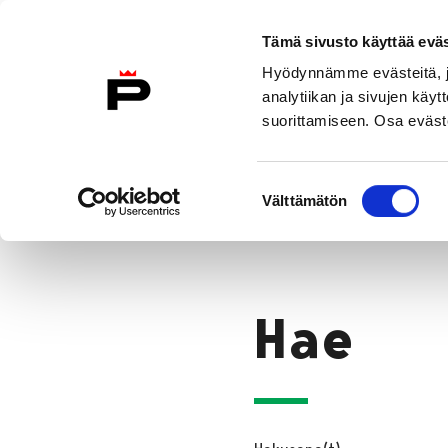
Siirry sisältöön
Etusivulle
Tämä sivusto käyttää eväs
Hyödynnämme evästeitä, jo
analytiikan ja sivujen kä
suorittamiseen. Osa eväste
Vierailu
Näyttelyt
Tapahtuma
Suostumuksen
Hae
Välttämätön
valinta
Etusivu
Hae