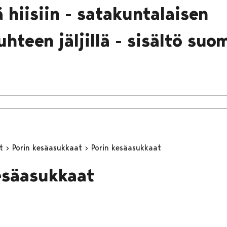
 hiisiin - satakuntalaisen
hteen jäljillä - sisältö suo
yt
Porin kesäasukkaat
Porin kesäasukkaat
esäasukkaat