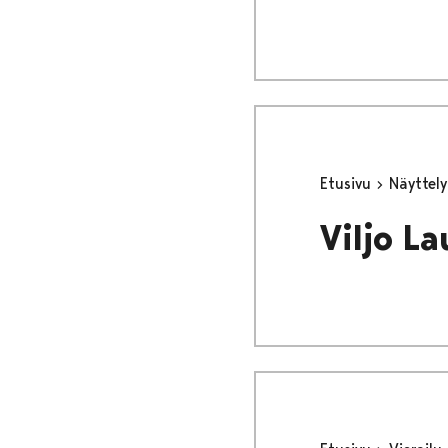
Etusivu
Näyttel
Viljo L