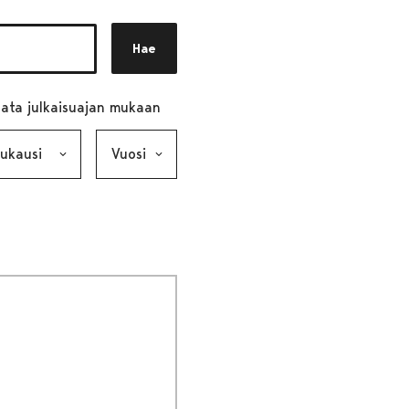
Hae
ata julkaisuajan mukaan
ausi, valinta lähettää lomakkeen
Vuosi, valinta lähettää lomakkeen