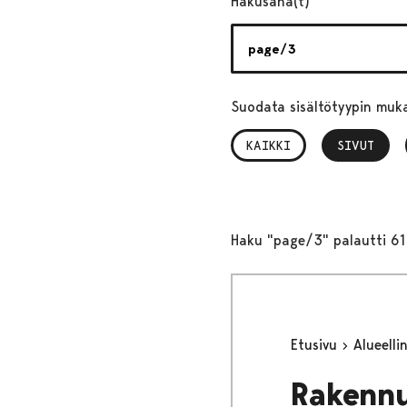
Hakusana(t)
Suodata sisältötyypin muk
KAIKKI
SIVUT
, VALITTU
Haku "page/3" palautti 61
Etusivu
Alueell
Rakennu