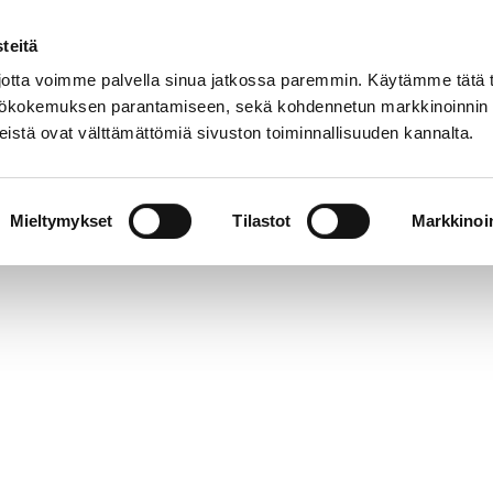
teitä
tta voimme palvella sinua jatkossa paremmin. Käytämme tätä t
yttökokemuksen parantamiseen, sekä kohdennetun markkinoinnin
istä ovat välttämättömiä sivuston toiminnallisuuden kannalta.
t
Kokoelmat
Tietoa meistä
Museo verkoss
Mieltymykset
Tilastot
Markkinoin