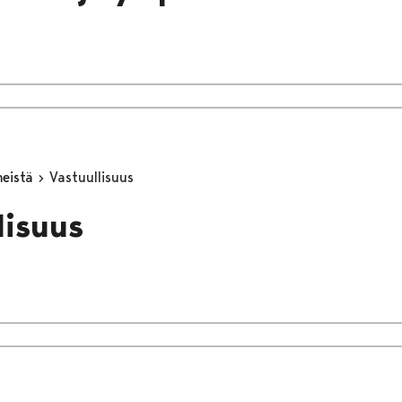
meistä
Vastuullisuus
lisuus