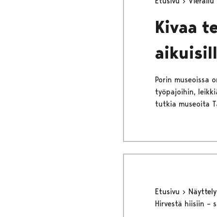
Etusivu
Vierailu
Kivaa te
aikuisil
Porin museoissa on 
työpajoihin, leikk
tutkia museoita T
Etusivu
Näyttel
Hirvestä hiisiin –