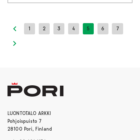
1
2
3
4
5
6
7
Previous page
Next page
LUONTOTALO ARKKI
Pohjoispuisto 7
28100 Pori, Finland