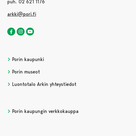
puh. 02 621 1176
arkki@pori.fi
Luontotalo Arkki Facebookissa
Avautuu uudessa välilehdessä
Luontotalo Arkki Instagramissa
Avautuu uudessa välilehdessä
Luontotalo Arkki YouTubessa
Avautuu uudessa välilehdessä
Porin kaupunki
Porin museot
Luontotalo Arkin yhteystiedot
Porin kaupungin verkkokauppa