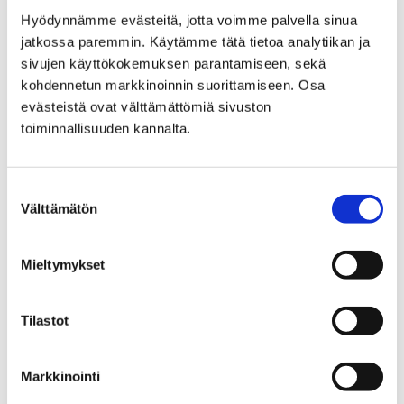
Hyödynnämme evästeitä, jotta voimme palvella sinua
Etusivu
Alueellinen vastuumuseo
jatkossa paremmin. Käytämme tätä tietoa analytiikan ja
Satakuntalainen kulttuuriperintö
sivujen käyttökokemuksen parantamiseen, sekä
kohdennetun markkinoinnin suorittamiseen. Osa
Satakuntalainen
evästeistä ovat välttämättömiä sivuston
toiminnallisuuden kannalta.
kulttuuriperintö
Suostumuksen
Välttämätön
valinta
Mieltymykset
Etusivu
Vierailu
Luontotalo Arkin aukioloajat ja hinnat
Tilastot
Luontotalo Arkin
aukioloajat ja hinnat
Markkinointi