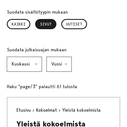
Suodata sisältötyypin mukaan
KAIKKI
SIVUT
, VALITTU
UUTISET
Suodata julkaisuajan mukaan
Kuukausi, valinta lähettää lomakkeen
Vuosi, valinta lähettää lomakkeen
Haku "page/3" palautti 61 tulosta
Etusivu
Kokoelmat
Yleistä kokoelmista
Yleistä kokoelmista