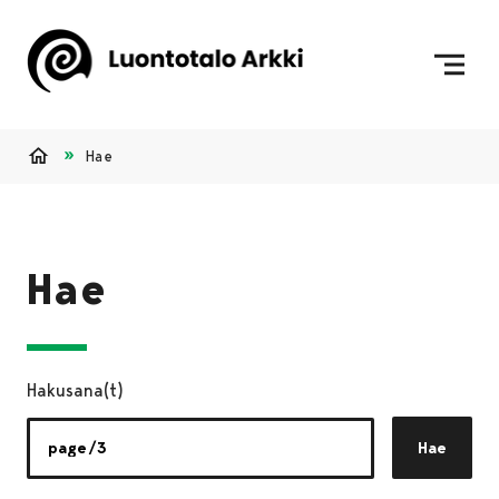
Siirry sisältöön
Etusivulle
Hae
Etusivu
Hae
Hakusana(t)
Hae