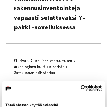
rakennusinventointeja
vapaasti selattavaksi Y-
pakki -sovelluksessa
Etusivu
Alueellinen vastuumuseo
Arkeologinen kulttuuriperintö
Satakunnan esihistoriaa
Satakunnan esihistoriaa
Tämä sivusto käyttää evästeitä