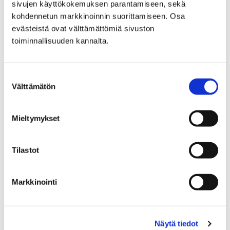
sivujen käyttökokemuksen parantamiseen, sekä
Home
News archive
kohdennetun markkinoinnin suorittamiseen. Osa
evästeistä ovat välttämättömiä sivuston
News archive
toiminnallisuuden kannalta.
Suostumuksen
Välttämätön
valinta
Home
The Ark Nature Centre Exhibitions
Mieltymykset
The Ark Nature Centre
Tilastot
Exhibitions
Markkinointi
Näytä tiedot
Home
Events