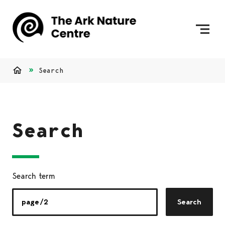
Skip to content
To Home Page
Search
Home
Search
Search term
Search