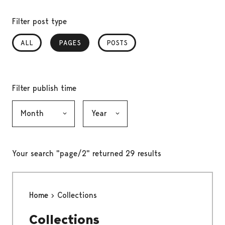
Filter post type
ALL
PAGES
, SELECTED
POSTS
Filter publish time
Month, selection submits the form
Year, selection submits the form
Your search "page/2" returned 29 results
Home
Collections
Collections