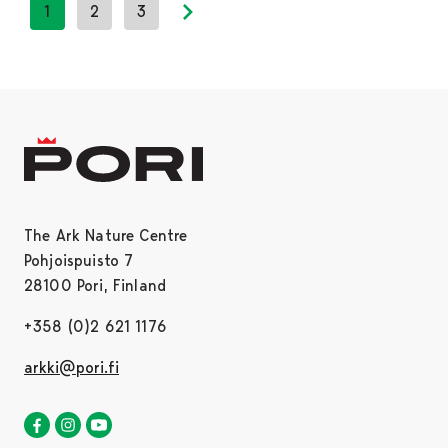
1
2
3
Next page
The Ark Nature Centre
Pohjoispuisto 7
28100 Pori, Finland
+358 (0)2 621 1176
arkki@pori.fi
The ark nature centre in Facebook
Opens in a new tab
The ark nature centre in Instagram
Opens in a new tab
Satakunta museum in Youtube