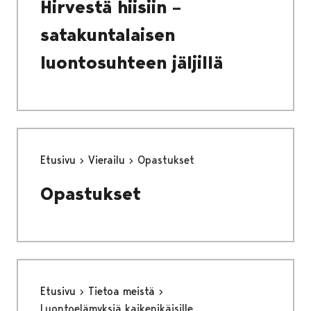
Hirvestä hiisiin –
satakuntalaisen
luontosuhteen jäljillä
Etusivu
Vierailu
Opastukset
Opastukset
Etusivu
Tietoa meistä
Luontoelämyksiä kaikenikäisille