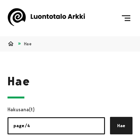
Siirry sisältöön
Etusivulle
Hae
Etusivu
Hae
Hakusana(t)
Hae