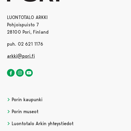
LUONTOTALO ARKKI
Pohjoispuisto 7
28100 Pori, Finland
puh. 02 621 1176
arkki@pori.fi
Luontotalo Arkki Facebookissa
Avautuu uudessa välilehdessä
Luontotalo Arkki Instagramissa
Avautuu uudessa välilehdessä
Luontotalo Arkki YouTubessa
Avautuu uudessa välilehdessä
Porin kaupunki
Porin museot
Luontotalo Arkin yhteystiedot