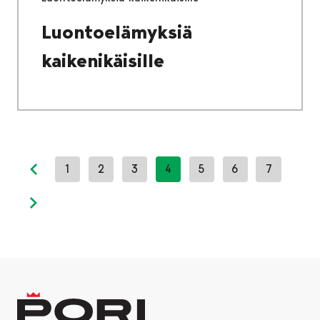
Luontoelämyksiä
kaikenikäisille
1
2
3
4
5
6
7
Previous page
Next page