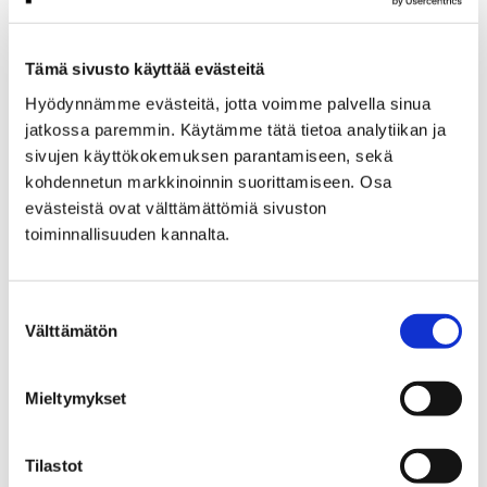
Tämä sivusto käyttää evästeitä
Etusivu
Vierailu
Saapuminen ja esteettömyys
Hyödynnämme evästeitä, jotta voimme palvella sinua
jatkossa paremmin. Käytämme tätä tietoa analytiikan ja
Saapuminen ja
sivujen käyttökokemuksen parantamiseen, sekä
kohdennetun markkinoinnin suorittamiseen. Osa
esteettömyys
evästeistä ovat välttämättömiä sivuston
toiminnallisuuden kannalta.
Suostumuksen
Välttämätön
valinta
Etusivu
Alueellinen vastuumuseo
Satakunnan Museon lausunnot
Mieltymykset
Satakunnan Museon
Tilastot
lausunnot