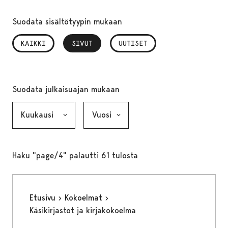
Suodata sisältötyypin mukaan
KAIKKI
SIVUT
, VALITTU
UUTISET
Suodata julkaisuajan mukaan
Kuukausi, valinta lähettää lomakkeen
Vuosi, valinta lähettää lomakkeen
Haku "page/4" palautti 61 tulosta
Etusivu
Kokoelmat
Käsikirjastot ja kirjakokoelma