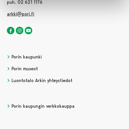
puh. 02 621 1176
arkki@pori.fi
Luontotalo Arkki Facebookissa
Avautuu uudessa välilehdessä
Luontotalo Arkki Instagramissa
Avautuu uudessa välilehdessä
Luontotalo Arkki YouTubessa
Avautuu uudessa välilehdessä
Porin kaupunki
Porin museot
Luontotalo Arkin yhteystiedot
Porin kaupungin verkkokauppa