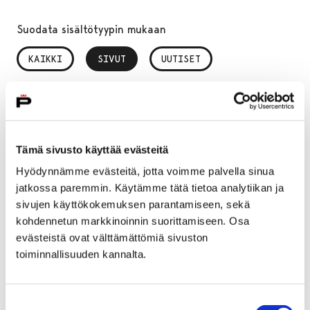
Suodata sisältötyypin mukaan
KAIKKI
SIVUT
, VALITTU
UUTISET
Suodata julkaisuajan mukaan
Kuukausi, valinta lähettää lomakkeen
Vuosi, valinta lähettää lomakkeen
Tämä sivusto käyttää evästeitä
Hyödynnämme evästeitä, jotta voimme palvella sinua
jatkossa paremmin. Käytämme tätä tietoa analytiikan ja
sivujen käyttökokemuksen parantamiseen, sekä
Haku " " palautti 61 tulosta
kohdennetun markkinoinnin suorittamiseen. Osa
evästeistä ovat välttämättömiä sivuston
toiminnallisuuden kannalta.
Etusivu
Etusivu
Etusivu
Suostumuksen