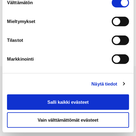
Välttämätön
valinta
Mieltymykset
Tilastot
1
2
3
4
5
6
7
Previous page
Markkinointi
Näytä tiedot
Salli kaikki evästeet
LUONTOTALO ARKKI
Pohjoispuisto 7
Vain välttämättömät evästeet
28100 Pori, Finland