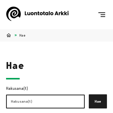
Siirry sisältöön
Etusivulle
Hae
Etusivu
Hae
Hakusana(t)
Hae